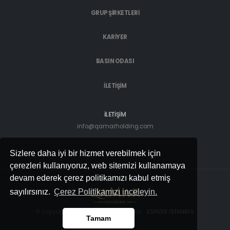
GRUP ŞİRKETLERİ
KARİYER
BASIN ODASI
İLETİŞİM
İLETİŞİM
info@qamarholding.com
Sizlere daha iyi bir hizmet verebilmek için
çerezleri kullanıyoruz, web sitemizi kullanamaya
devam ederek çerez politikamızı kabul etmiş
sayılırsınız.
Çerez Politikamızı inceleyin.
© Copyright 2022. Tüm Hakları saklıdır.
ESPASS İSTANBUL
Tamam