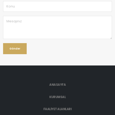
ANASAYFA
KURUMSAL
FAALİYET ALANLARI