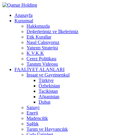
Anasayfa
Kurumsal
Hakkımızda
Değerlerimiz ve İlkelerimiz
Etik Kurallar
Nasıl Çalışıyoruz
Yatırım Stratejisi
K.V.K.K
Çerez Politikası
Tanıtım Videosu
FAALİYET ALANLARI
İnşaat ve Gayrimenkul
Türkiye
Özbekistan
Tacikistan
Afganistan
Dubai
Sanayi
Enerji
Madencilik
Sağlık
Tarım ve Hayvancılık
Gıda Ürünleri