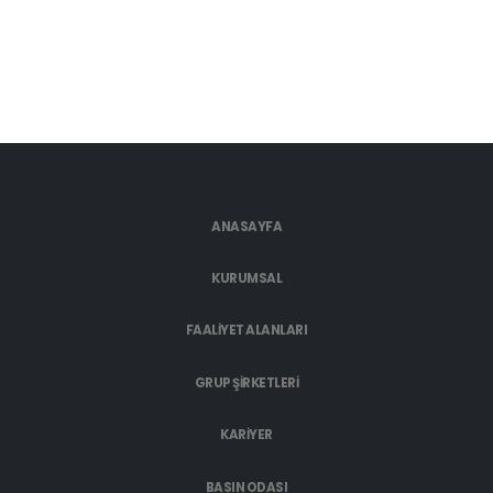
ANASAYFA
KURUMSAL
FAALİYET ALANLARI
GRUP ŞİRKETLERİ
KARİYER
BASIN ODASI