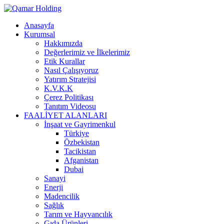
Anasayfa
Kurumsal
Hakkımızda
Değerlerimiz ve İlkelerimiz
Etik Kurallar
Nasıl Çalışıyoruz
Yatırım Stratejisi
K.V.K.K
Çerez Politikası
Tanıtım Videosu
FAALİYET ALANLARI
İnşaat ve Gayrimenkul
Türkiye
Özbekistan
Tacikistan
Afganistan
Dubai
Sanayi
Enerji
Madencilik
Sağlık
Tarım ve Hayvancılık
Gıda Ürünleri