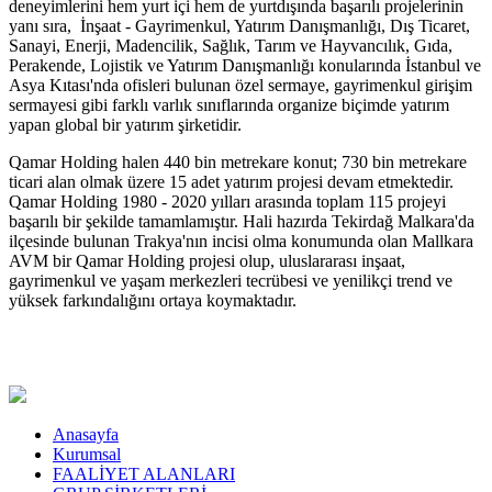
deneyimlerini hem yurt içi hem de yurtdışında başarılı projelerinin
yanı sıra, İnşaat - Gayrimenkul, Yatırım Danışmanlığı, Dış Ticaret,
Sanayi, Enerji, Madencilik, Sağlık, Tarım ve Hayvancılık, Gıda,
Perakende, Lojistik ve Yatırım Danışmanlığı konularında İstanbul ve
Asya Kıtası'nda ofisleri bulunan özel sermaye, gayrimenkul girişim
sermayesi gibi farklı varlık sınıflarında organize biçimde yatırım
yapan global bir yatırım şirketidir.
Qamar Holding halen 440 bin metrekare konut; 730 bin metrekare
ticari alan olmak üzere 15 adet yatırım projesi devam etmektedir.
Qamar Holding 1980 - 2020 yılları arasında toplam 115 projeyi
başarılı bir şekilde tamamlamıştır. Hali hazırda Tekirdağ Malkara'da
ilçesinde bulunan Trakya'nın incisi olma konumunda olan Mallkara
AVM bir Qamar Holding projesi olup, uluslararası inşaat,
gayrimenkul ve yaşam merkezleri tecrübesi ve yenilikçi trend ve
yüksek farkındalığını ortaya koymaktadır.
Anasayfa
Kurumsal
FAALİYET ALANLARI