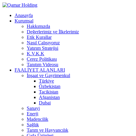
Anasayfa
Kurumsal
Hakkımızda
Değerlerimiz ve İlkelerimiz
Etik Kurallar
Nasıl Çalışıyoruz
Yatırım Stratejisi
K.V.K.K
Çerez Politikası
Tanıtım Videosu
FAALİYET ALANLARI
İnşaat ve Gayrimenkul
Türkiye
Özbekistan
Tacikistan
Afganistan
Dubai
Sanayi
Enerji
Madencilik
Sağlık
Tarım ve Hayvancılık
Gıda Ürünleri