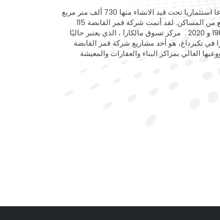
شركة قمر القابضة لديها 15 مشروعا استثماريا تحت قيد الانشاء منها 730 ألف متر مربع
منطقة تجارية، و 440 ألف متر مربع من المساكن. لقد أتمت شركة قمر القابضة 115
مشروعا بشكل ناجح بين الأعوام 1980 و 2020 . مركز تسوق مالكارا ، الذي يعتبر حاليًا
را في تكيرداغ، هو أحد مشاريع شركة قمر القابضة
وعيها العالي بمراكز البناء والعقارات والمعيشة