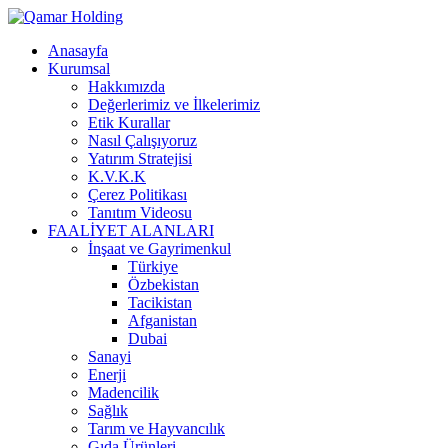
Anasayfa
Kurumsal
Hakkımızda
Değerlerimiz ve İlkelerimiz
Etik Kurallar
Nasıl Çalışıyoruz
Yatırım Stratejisi
K.V.K.K
Çerez Politikası
Tanıtım Videosu
FAALİYET ALANLARI
İnşaat ve Gayrimenkul
Türkiye
Özbekistan
Tacikistan
Afganistan
Dubai
Sanayi
Enerji
Madencilik
Sağlık
Tarım ve Hayvancılık
Gıda Ürünleri