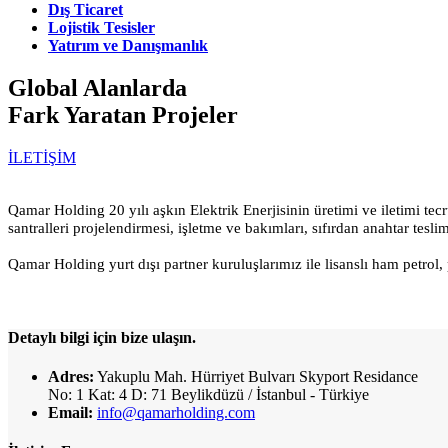
Dış Ticaret
Lojistik Tesisler
Yatırım ve Danışmanlık
Global Alanlarda
Fark Yaratan Projeler
İLETİŞİM
Qamar Holding 20 yılı aşkın Elektrik Enerjisinin üretimi ve iletimi tecr
santralleri projelendirmesi, işletme ve bakımları, sıfırdan anahtar tes
Qamar Holding yurt dışı partner kuruluşlarımız ile lisanslı ham petrol, 
Detaylı bilgi için bize ulaşın.
Adres:
Yakuplu Mah. Hürriyet Bulvarı Skyport Residance
No: 1 Kat: 4 D: 71 Beylikdüzü / İstanbul - Türkiye
Email:
info@qamarholding.com