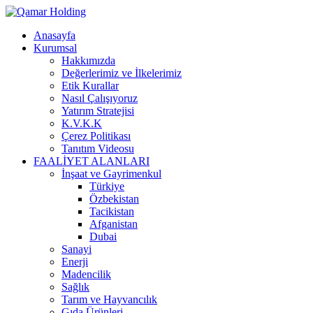
Anasayfa
Kurumsal
Hakkımızda
Değerlerimiz ve İlkelerimiz
Etik Kurallar
Nasıl Çalışıyoruz
Yatırım Stratejisi
K.V.K.K
Çerez Politikası
Tanıtım Videosu
FAALİYET ALANLARI
İnşaat ve Gayrimenkul
Türkiye
Özbekistan
Tacikistan
Afganistan
Dubai
Sanayi
Enerji
Madencilik
Sağlık
Tarım ve Hayvancılık
Gıda Ürünleri