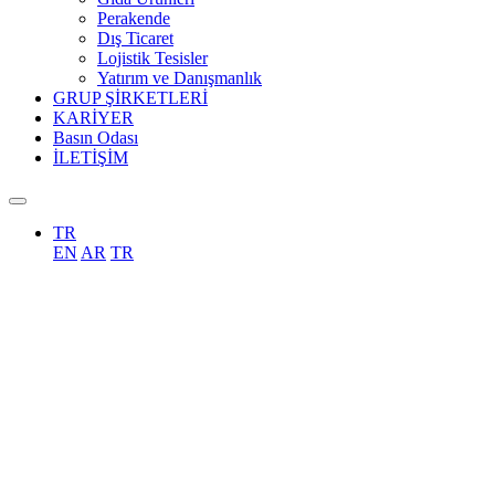
Perakende
Dış Ticaret
Lojistik Tesisler
Yatırım ve Danışmanlık
GRUP ŞİRKETLERİ
KARİYER
Basın Odası
İLETİŞİM
TR
EN
AR
TR