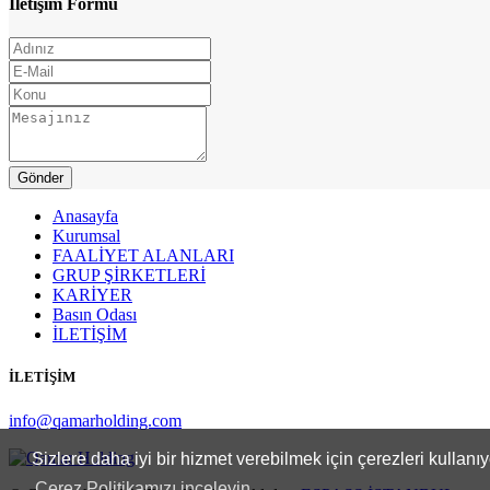
İletişim Formu
Anasayfa
Kurumsal
FAALİYET ALANLARI
GRUP ŞİRKETLERİ
KARİYER
Basın Odası
İLETİŞİM
İLETİŞİM
info@qamarholding.com
Sizlere daha iyi bir hizmet verebilmek için çerezleri kullan
Çerez Politikamızı inceleyin.