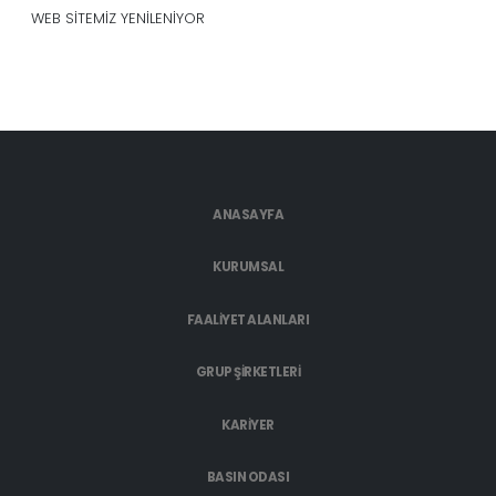
WEB SİTEMİZ YENİLENİYOR
ANASAYFA
KURUMSAL
FAALİYET ALANLARI
GRUP ŞİRKETLERİ
KARİYER
BASIN ODASI