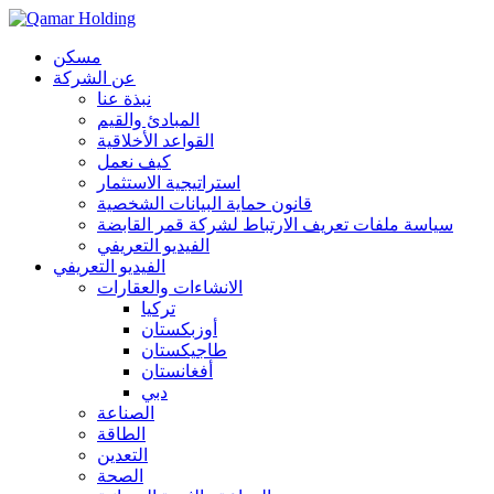
مسكن
عن الشركة
نبذة عنا
المبادئ والقيم
القواعد الأخلاقية
كيف نعمل
استراتيجية الاستثمار
قانون حماية البيانات الشخصية
سياسة ملفات تعريف الارتباط لشركة قمر القابضة
الفيديو التعريفي
الفيديو التعريفي
الانشاءات والعقارات
تركيا
أوزبكستان
طاجيكستان
أفغانستان
دبي
الصناعة
الطاقة
التعدين
الصحة